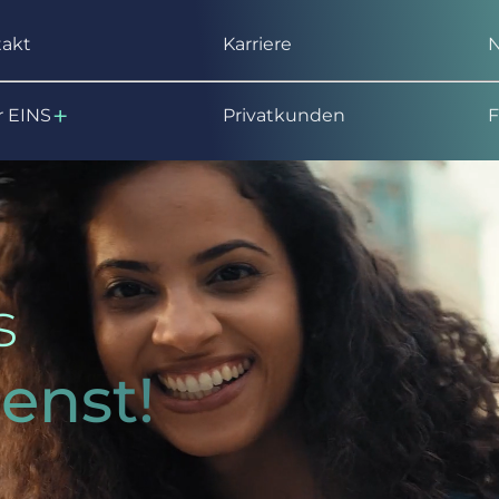
takt
Karriere
+
r EINS
Privatkunden
F
s
enst!