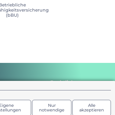
Betriebliche
ähigkeitsversicherung
(bBU)
Rechtliches
ung
Impressum
 Vorsorge
Erstinformation
Eigene
Nur
Alle
Datenschutz
stellungen
notwendige
akzeptieren
Bildnachweise