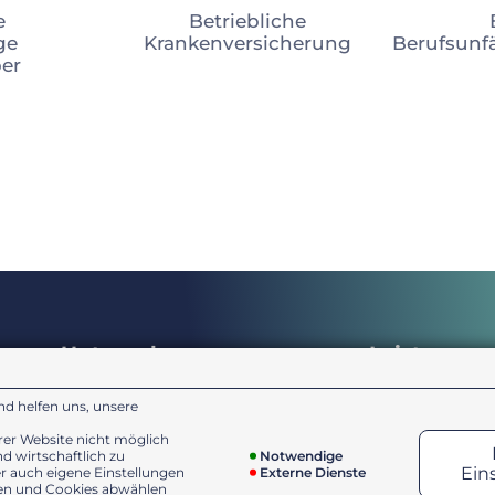
e
Betriebliche
ge
Krankenversicherung
Berufsunf
ber
Unternehmen
Leistungen
nd helfen uns, unsere
Unser Versprechen
Recht & Haft
Karriere
Gesundheit &
rer Website nicht möglich
d wirtschaftlich zu
Notwendige
Ein
er auch eigene Einstellungen
Externe Dienste
ufen und Cookies abwählen