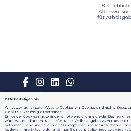
Betrieblich
Altersvorsor
für Arbeitge
Kontakt
Bitte bestätigen Sie
Wir setzen auf unserer Website Cookies ein. Cookies sind nichts Böses u
EinsPlus Versicherungsmakler GmbH
Website zuverlässig zu betreiben.
Am Oberen Luisenpark 7
Einige der Cookies sind zwingend notwendig, ohne die der Betrieb unse
68165 Mannheim
wäre, während andere uns helfen unser Onlineangebot zu verbessern un
betreiben. Sie können alle Cookies akzeptieren und sofort fortfahren od
festlegen. Ihre Entscheidung können Sie nachträglich jederzeit widerr